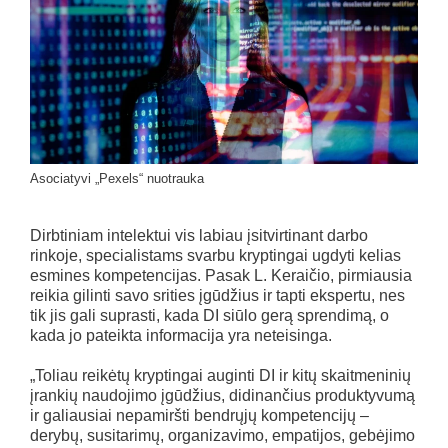
Asociatyvi „Pexels“ nuotrauka
Dirbtiniam intelektui vis labiau įsitvirtinant darbo
rinkoje, specialistams svarbu kryptingai ugdyti kelias
esmines kompetencijas. Pasak L. Keraičio, pirmiausia
reikia gilinti savo srities įgūdžius ir tapti ekspertu, nes
tik jis gali suprasti, kada DI siūlo gerą sprendimą, o
kada jo pateikta informacija yra neteisinga.
„Toliau reikėtų kryptingai auginti DI ir kitų skaitmeninių
įrankių naudojimo įgūdžius, didinančius produktyvumą
ir galiausiai nepamiršti bendrųjų kompetencijų –
derybų, susitarimų, organizavimo, empatijos, gebėjimo