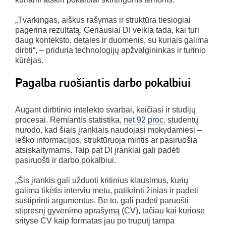
„Tvarkingas, aiškus rašymas ir struktūra tiesiogiai
pagerina rezultatą. Geriausiai DI veikia tada, kai turi
daug konteksto, detales ir duomenis, su kuriais galima
dirbti“, – priduria technologijų apžvalgininkas ir turinio
kūrėjas.
Pagalba ruošiantis darbo pokalbiui
Augant dirbtinio intelekto svarbai, keičiasi ir studijų
procesai. Remiantis statistika,
net 92 proc.
studentų
nurodo, kad šiais įrankiais naudojasi mokydamiesi –
ieško informacijos, struktūruoja mintis ar pasiruošia
atsiskaitymams. Taip pat DI įrankiai gali padėti
pasiruošti ir darbo pokalbiui.
„Šis įrankis gali užduoti kritinius klausimus, kurių
galima tikėtis interviu metu, patikrinti žinias ir padėti
sustiprinti argumentus. Be to, gali padėti paruošti
stipresnį gyvenimo aprašymą (CV), tačiau kai kuriose
srityse CV kaip formatas jau po truputį tampa