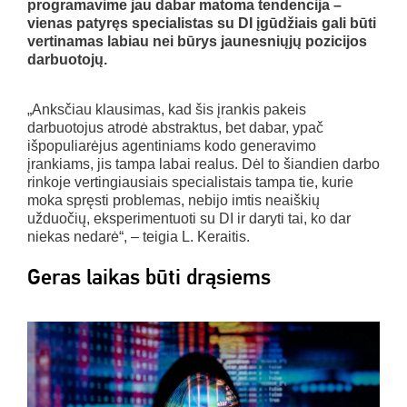
programavime jau dabar matoma tendencija –
vienas patyręs specialistas su DI įgūdžiais gali būti
vertinamas labiau nei būrys jaunesniųjų pozicijos
darbuotojų.
„Anksčiau klausimas, kad šis įrankis pakeis
darbuotojus atrodė abstraktus, bet dabar, ypač
išpopuliarėjus agentiniams kodo generavimo
įrankiams, jis tampa labai realus. Dėl to šiandien darbo
rinkoje vertingiausiais specialistais tampa tie, kurie
moka spręsti problemas, nebijo imtis neaiškių
užduočių, eksperimentuoti su DI ir daryti tai, ko dar
niekas nedarė“, – teigia L. Keraitis.
Geras laikas būti drąsiems