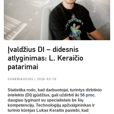
Įvaldžius DI – didesnis
atlyginimas: L. Keraičio
patarimai
SVARBIAUSIOS
| 2026-03-10
Statistika rodo, kad darbuotojai, turintys dirbtinio
intelekto (DI) įgūdžius, gali uždirbti
iki 56 proc.
daugiau lyginant su specialistais be šių
kompetencijų. Technologijų apžvalgininkas ir
turinio kūrėjas Lukas Keraitis pastebi, kad