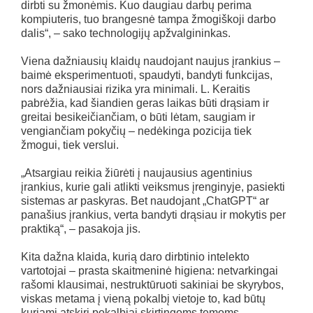
dirbti su žmonėmis. Kuo daugiau darbų perima
kompiuteris, tuo brangesnė tampa žmogiškoji darbo
dalis“, – sako technologijų apžvalgininkas.
Viena dažniausių klaidų naudojant naujus įrankius –
baimė eksperimentuoti, spaudyti, bandyti funkcijas,
nors dažniausiai rizika yra minimali. L. Keraitis
pabrėžia, kad šiandien geras laikas būti drąsiam ir
greitai besikeičiančiam, o būti lėtam, saugiam ir
vengiančiam pokyčių – nedėkinga pozicija tiek
žmogui, tiek verslui.
„Atsargiau reikia žiūrėti į naujausius agentinius
įrankius, kurie gali atlikti veiksmus įrenginyje, pasiekti
sistemas ar paskyras. Bet naudojant „ChatGPT“ ar
panašius įrankius, verta bandyti drąsiau ir mokytis per
praktiką“, – pasakoja jis.
Kita dažna klaida, kurią daro dirbtinio intelekto
vartotojai – prasta skaitmeninė higiena: netvarkingai
rašomi klausimai, nestruktūruoti sakiniai be skyrybos,
viskas metama į vieną pokalbį vietoje to, kad būtų
kuriami atskiri pokalbiai skirtingoms temoms.