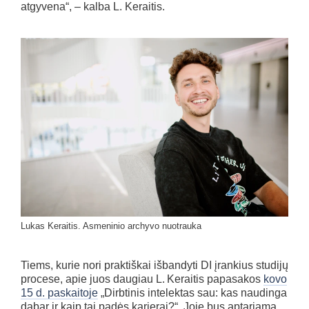
atgyvena“, – kalba L. Keraitis.
Lukas Keraitis. Asmeninio archyvo nuotrauka
Tiems, kurie nori praktiškai išbandyti DI įrankius studijų
procese, apie juos daugiau L. Keraitis papasakos
kovo
15 d. paskaitoje
„Dirbtinis intelektas sau: kas naudinga
dabar ir kaip tai padės karjerai?“. Joje bus aptariama,