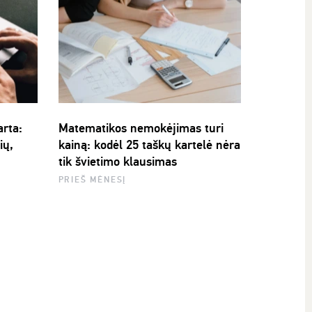
arta:
Matematikos nemokėjimas turi
ių,
kainą: kodėl 25 taškų kartelė nėra
tik švietimo klausimas
PRIEŠ MĖNESĮ