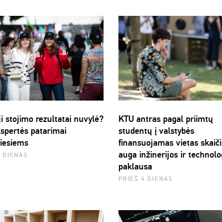
i stojimo rezultatai nuvylė?
KTU antras pagal priimtų
spertės patarimai
studentų į valstybės
tiesiems
finansuojamas vietas skaiči
auga inžinerijos ir technolo
2 DIENAS
paklausa
PRIEŠ 4 DIENAS