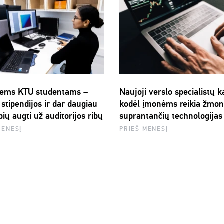
ems KTU studentams –
Naujoji verslo specialistų k
stipendijos ir dar daugiau
kodėl įmonėms reikia žmon
ių augti už auditorijos ribų
suprantančių technologijas
MĖNESĮ
PRIEŠ MĖNESĮ