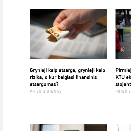
Grynieji kaip atsarga, grynieji kaip
Pirmiej
rizika, o kur baigiasi finansinis
KTU ek
atsargumas?
stojan
PRIEŠ 2 DIENAS
PRIEŠ 