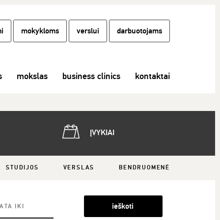
i
mokykloms
verslui
darbuotojams
s
mokslas
business clinics
kontaktai
ĮVYKIAI
STUDIJOS
VERSLAS
BENDRUOMENĖ
ieškoti