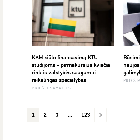
KAM siūlo finansavimą KTU
Būsimi
studijoms – pirmakursius kviečia
naujos 
rinktis valstybės saugumui
galimyb
reikalingas specialybes
PRIEŠ 
PRIEŠ 3 SAVAITES
1
2
3
…
123
>