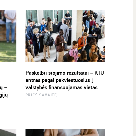
Paskelbti stojimo rezultatai – KTU
antras pagal pakviestuosius į
ų –
valstybės finansuojamas vietas
gijų
PRIEŠ SAVAITĘ