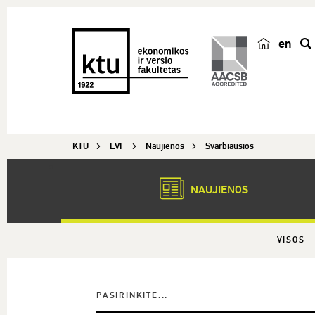
en
p
a
i
e
š
KTU
EVF
Naujienos
Svarbiausios
k
a
NAUJIENOS
VISOS
PASIRINKITE...