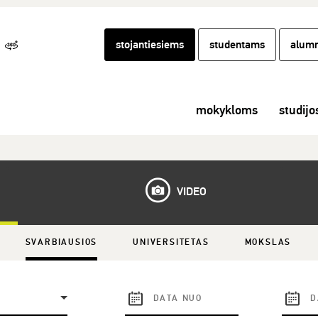
stojantiesiems
studentams
alumn
mokykloms
studijo
VIDEO
SVARBIAUSIOS
UNIVERSITETAS
MOKSLAS