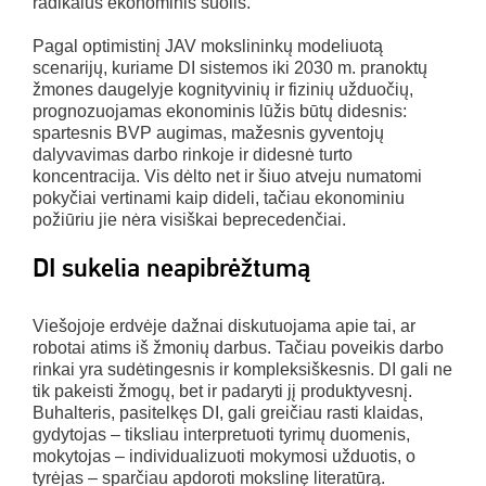
radikalus ekonominis šuolis.
Pagal optimistinį JAV mokslininkų modeliuotą
scenarijų, kuriame DI sistemos iki 2030 m. pranoktų
žmones daugelyje kognityvinių ir fizinių užduočių,
prognozuojamas ekonominis lūžis būtų didesnis:
spartesnis BVP augimas, mažesnis gyventojų
dalyvavimas darbo rinkoje ir didesnė turto
koncentracija. Vis dėlto net ir šiuo atveju numatomi
pokyčiai vertinami kaip dideli, tačiau ekonominiu
požiūriu jie nėra visiškai beprecedenčiai.
DI sukelia neapibrėžtumą
Viešojoje erdvėje dažnai diskutuojama apie tai, ar
robotai atims iš žmonių darbus. Tačiau poveikis darbo
rinkai yra sudėtingesnis ir kompleksiškesnis. DI gali ne
tik pakeisti žmogų, bet ir padaryti jį produktyvesnį.
Buhalteris, pasitelkęs DI, gali greičiau rasti klaidas,
gydytojas – tiksliau interpretuoti tyrimų duomenis,
mokytojas – individualizuoti mokymosi užduotis, o
tyrėjas – sparčiau apdoroti mokslinę literatūrą.