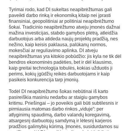
Tyrimai rodo, kad DI sukeltas neapibrėžtumas gali
paveikti darbo rinką ir ekonomiką kitaip nei įprasti
finansiniai, geopolitiniai ar politiniai neapibrėžtumo
šokai. Tradicinio neapibrėžtumo atveju įmonės dažnai
mažina investicijas, stabdo gamybos plėtrą, atleidžia
darbuotojus arba atideda naujų projektų pradžią, nes
nežino, kaip keisis paklausa, palūkanų normos,
mokesčiai ar reguliavimo aplinka. DI atveju
neapibrėžtumas yra kitokio pobūdžio: jis kyla ne tik dėl
bendros ekonominės padėties, bet ir dėl klausimo,
kaip greitai technologija tobulės, kokias užduotis ji
perims, kokių įgūdžių reikės darbuotojams ir kaip
pasikeis konkurencija tarp įmonių.
Todėl DI neapibrėžtumo šokas nebūtinai iš karto
pasireiškia masiniu nedarbu ar staigiu gamybos
kritimu. Priešingai – jo poveikis gali būti subtilesnis ir
pirmiausia matomas darbo rinkos „viduje“: per
atlyginimų spaudimą, darbo valandų koregavimą,
atsargesnį darbuotojų samdymą ir lėtesnį karjeros
pradžios galimybių kūrimą. Įmonės, susidurdamos su