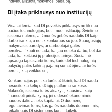
individualizuotą mokymosi pagalbą.
DI įtaka priklausys nuo institucijų
Visa tai lemia, kad DI poveikis priklausys ne tik nuo
pačios technologijos, bet ir nuo institucijų. Švietimo
sistema nulems, ar žmonės gebės naudotis DI kaip
darbo įrankiu, o ne tik konkuruos su juo. Suaugusiųjų
mokymasis parodys, ar darbuotojai galės
persikvalifikuoti ne tada, kai jau neteko darbo, bet dar
tada, kai keičiasi jų profesijos turinys. Socialinė
apsauga taps svarbi tiems, kurie dėl technologinių
pokyčių patirs laikiną pajamų sumažėjimą ar turės
pereiti į kitą veiklos sritį.
Konkurencijos politika turės užtikrinti, kad DI nauda
nesusitelktų kelių didžiųjų platformų rankose.
Mokesčių sistema turės atsakyti į klausimą, kaip
finansuoti prisitaikymą, jei didesnė ekonominės
naudos dalis atiteks kapitalui. O duomenų
reguliavimas lems, kas galės naudotis duomenimis,
reikalingais DI sistemoms kurti ir taikyti.