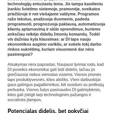
technologijų entuziastų tema. Jis tampa kasdieniu
įrankiu švietimo sistemoje, pramonėje, sveikatos
priežiūroje ir net viešajame valdyme. Programos
rašo tekstus, analizuoja duomenis, padeda
programuoti, prognozuoja paklausą, automatizuoja
klientų aptarnavimą ir siūlo sprendimus, kuriems
anksčiau reikėjo didelių žmonių komandų. Todėl
vis dažniau kyla klausimas: ar DI taps nauju
ekonomikos augimo varikliu, ar sukels tokį darbo
rinkos sukrėtimą, kuriam visuomenė dar nėra
pasirengusi?
Atsakymas nėra paprastas. Naujausi tyrimai rodo, kad
DI poveikis ekonomikai gali būti didelis, tačiau jis
greičiausiai nebus vienodas visiems. Vienos įmonės
taps produktyvesnės, kitos atsiliks. Vieni darbuotojai
gaus galingus pagalbininkus, kiti susidurs su profesijų
pertvarka. Vienos šalys pasinaudos DI galimybėmis,
kitos gali įstrigti tarp technologinės pažangos ir
socialinės įtampos.
Potencialas didelis, bet pokyčiai