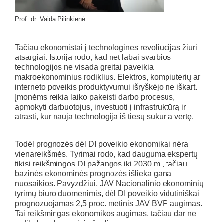
Prof. dr. Vaida Pilinkienė
Tačiau ekonomistai į technologines revoliucijas žiūri
atsargiai. Istorija rodo, kad net labai svarbios
technologijos ne visada greitai paveikia
makroekonominius rodiklius. Elektros, kompiuterių ar
interneto poveikis produktyvumui išryškėjo ne iškart.
Įmonėms reikia laiko pakeisti darbo procesus,
apmokyti darbuotojus, investuoti į infrastruktūrą ir
atrasti, kur nauja technologija iš tiesų sukuria vertę.
Todėl prognozės dėl DI poveikio ekonomikai nėra
vienareikšmės. Tyrimai rodo, kad dauguma ekspertų
tikisi reikšmingos DI pažangos iki 2030 m., tačiau
bazinės ekonominės prognozės išlieka gana
nuosaikios. Pavyzdžiui, JAV Nacionalinio ekonominių
tyrimų biuro duomenimis, dėl DI poveikio vidutiniškai
prognozuojamas 2,5 proc. metinis JAV BVP augimas.
Tai reikšmingas ekonomikos augimas, tačiau dar ne