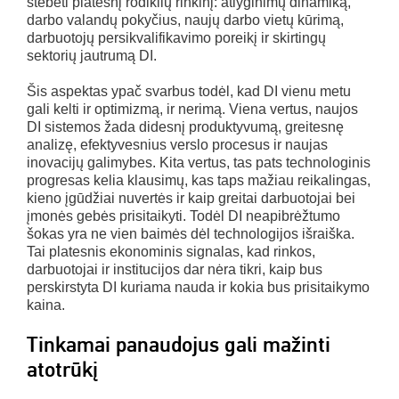
stebėti platesnį rodiklių rinkinį: atlyginimų dinamiką,
darbo valandų pokyčius, naujų darbo vietų kūrimą,
darbuotojų persikvalifikavimo poreikį ir skirtingų
sektorių jautrumą DI.
Šis aspektas ypač svarbus todėl, kad DI vienu metu
gali kelti ir optimizmą, ir nerimą. Viena vertus, naujos
DI sistemos žada didesnį produktyvumą, greitesnę
analizę, efektyvesnius verslo procesus ir naujas
inovacijų galimybes. Kita vertus, tas pats technologinis
progresas kelia klausimų, kas taps mažiau reikalingas,
kieno įgūdžiai nuvertės ir kaip greitai darbuotojai bei
įmonės gebės prisitaikyti. Todėl DI neapibrėžtumo
šokas yra ne vien baimės dėl technologijos išraiška.
Tai platesnis ekonominis signalas, kad rinkos,
darbuotojai ir institucijos dar nėra tikri, kaip bus
perskirstyta DI kuriama nauda ir kokia bus prisitaikymo
kaina.
Tinkamai panaudojus gali mažinti
atotrūkį