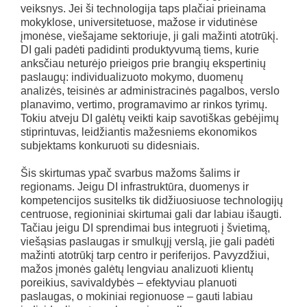
veiksnys. Jei ši technologija taps plačiai prieinama
mokyklose, universitetuose, mažose ir vidutinėse
įmonėse, viešajame sektoriuje, ji gali mažinti atotrūkį.
DI gali padėti padidinti produktyvumą tiems, kurie
anksčiau neturėjo prieigos prie brangių ekspertinių
paslaugų: individualizuoto mokymo, duomenų
analizės, teisinės ar administracinės pagalbos, verslo
planavimo, vertimo, programavimo ar rinkos tyrimų.
Tokiu atveju DI galėtų veikti kaip savotiškas gebėjimų
stiprintuvas, leidžiantis mažesniems ekonomikos
subjektams konkuruoti su didesniais.
Šis skirtumas ypač svarbus mažoms šalims ir
regionams. Jeigu DI infrastruktūra, duomenys ir
kompetencijos susitelks tik didžiuosiuose technologijų
centruose, regioniniai skirtumai gali dar labiau išaugti.
Tačiau jeigu DI sprendimai bus integruoti į švietimą,
viešąsias paslaugas ir smulkųjį verslą, jie gali padėti
mažinti atotrūkį tarp centro ir periferijos. Pavyzdžiui,
mažos įmonės galėtų lengviau analizuoti klientų
poreikius, savivaldybės – efektyviau planuoti
paslaugas, o mokiniai regionuose – gauti labiau