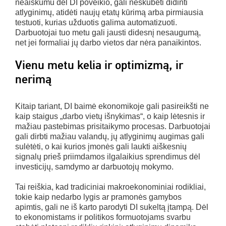
neaiškumu dėl DI poveikio, gali neskubėti didinti
atlyginimų, atidėti naujų etatų kūrimą arba pirmiausia
testuoti, kurias užduotis galima automatizuoti.
Darbuotojai tuo metu gali jausti didesnį nesaugumą,
net jei formaliai jų darbo vietos dar nėra panaikintos.
Vienu metu kelia ir optimizmą, ir
nerimą
Kitaip tariant, DI baimė ekonomikoje gali pasireikšti ne
kaip staigus „darbo vietų išnykimas“, o kaip lėtesnis ir
mažiau pastebimas prisitaikymo procesas. Darbuotojai
gali dirbti mažiau valandų, jų atlyginimų augimas gali
sulėtėti, o kai kurios įmonės gali laukti aiškesnių
signalų prieš priimdamos ilgalaikius sprendimus dėl
investicijų, samdymo ar darbuotojų mokymo.
Tai reiškia, kad tradiciniai makroekonominiai rodikliai,
tokie kaip nedarbo lygis ar pramonės gamybos
apimtis, gali ne iš karto parodyti DI sukeltą įtampą. Dėl
to ekonomistams ir politikos formuotojams svarbu