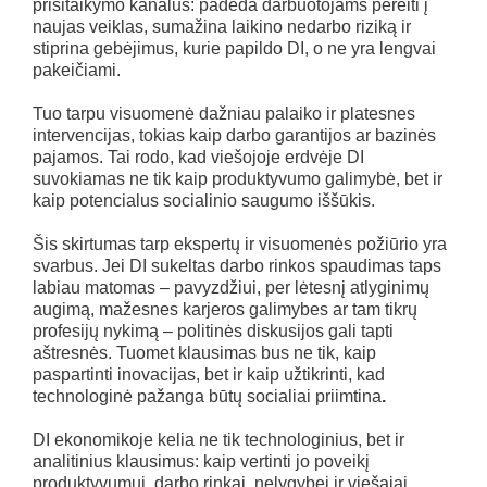
prisitaikymo kanalus: padeda darbuotojams pereiti į
naujas veiklas, sumažina laikino nedarbo riziką ir
stiprina gebėjimus, kurie papildo DI, o ne yra lengvai
pakeičiami.
Tuo tarpu visuomenė dažniau palaiko ir platesnes
intervencijas, tokias kaip darbo garantijos ar bazinės
pajamos. Tai rodo, kad viešojoje erdvėje DI
suvokiamas ne tik kaip produktyvumo galimybė, bet ir
kaip potencialus socialinio saugumo iššūkis.
Šis skirtumas tarp ekspertų ir visuomenės požiūrio yra
svarbus. Jei DI sukeltas darbo rinkos spaudimas taps
labiau matomas – pavyzdžiui, per lėtesnį atlyginimų
augimą, mažesnes karjeros galimybes ar tam tikrų
profesijų nykimą – politinės diskusijos gali tapti
aštresnės. Tuomet klausimas bus ne tik, kaip
paspartinti inovacijas, bet ir kaip užtikrinti, kad
technologinė pažanga būtų socialiai priimtina
.
DI ekonomikoje kelia ne tik technologinius, bet ir
analitinius klausimus: kaip vertinti jo poveikį
produktyvumui, darbo rinkai, nelygybei ir viešajai