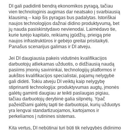
DI gali padidinti bendrą ekonomikos pyragą, tačiau
vien technologinis augimas dar neatsako į svarbiausią
klausimą – kaip šis pyragas bus padalytas. Istoriškai
naujos technologijos dažnai didino produktyvumą, bet
jų nauda pasiskirstydavo nevienodai. Laimėdavo tie,
kurie turėjo kapitalo, reikiamų įgūdžių, prieigą prie
naujos infrastruktūros ir gebėjo greitai prisitaikyti.
Panašus scenarijus galimas ir DI atveju.
Jei DI daugiausia pakeis vidutinės kvalifikacijos
darbuotojų atliekamas užduotis, o didžiausią naudą
pasiims įmonių savininkai, technologijų platformos ir
aukštos kvalifikacijos specialistai, pajamų nelygybė
gali didėti. Tokiu atveju DI veiktų kaip nelygybę
stiprinanti technologija: produktyvumas augtų, įmonės
galėtų gaminti daugiau ar teikti paslaugas pigiau,
tačiau darbuotojų derybinė galia silpnėtų. Ypač
pažeidžiami galėtų tapti tie darbuotojai, kurių užduotys
yra lengvai standartizuojamos, kartojamos ir
perkeliamos į rutinines sistemas.
Kita vertus, DI nebūtinai turi būti tik nelygybės didinimo