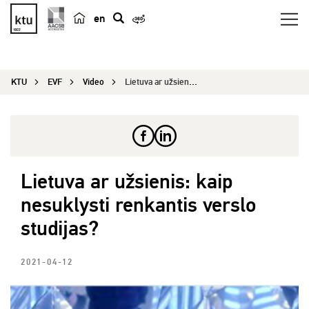
en
p
a
i
KTU
EVF
Video
Lietuva ar užsienis: kaip nesuklysti renkantis v...
e
š
k
a
Lietuva ar užsienis: kaip
nesuklysti renkantis verslo
studijas?
2021-04-12