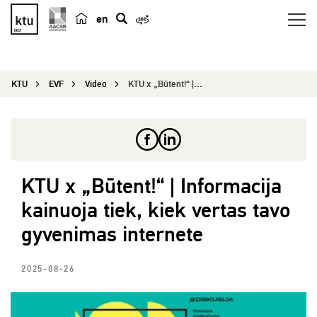
en
p
a
i
KTU
EVF
Video
KTU x „Būtent!“ | Informacija kainuoja tiek, kie...
e
š
k
a
KTU x „Būtent!“ | Informacija
kainuoja tiek, kiek vertas tavo
gyvenimas internete
2025-08-26