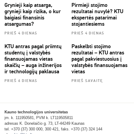
Grynieji kaip atsarga,
Pirmieji stojimo
grynieji kaip rizika, o kur
rezultatai nuvylė? KTU
baigiasi finansinis
ekspertės patarimai
atsargumas?
stojantiesiems
PRIEŠ 4 DIENAS
PRIEŠ 4 DIENAS
KTU antras pagal priimtų
Paskelbti stojimo
studentų į valstybės
rezultatai – KTU antras
finansuojamas vietas
pagal pakviestuosius į
skaičių – auga inžinerijos
valstybės finansuojamas
ir technologijų paklausa
vietas
PRIEŠ 6 DIENAS
PRIEŠ SAVAITĘ
Kauno technologijos universitetas
įm. k. 111950581, PVM k. LT119505811
adresas K. Donelaičio g. 73, LT-44249 Kaunas
tel. +370 (37) 300 000, 300 421, faks. +370 (37) 324 144