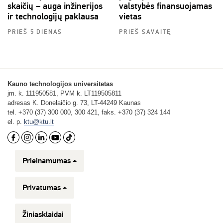
skaičių – auga inžinerijos
valstybės finansuojamas
ir technologijų paklausa
vietas
PRIEŠ 5 DIENAS
PRIEŠ SAVAITĘ
Kauno technologijos universitetas
įm. k. 111950581, PVM k. LT119505811
adresas K. Donelaičio g. 73, LT-44249 Kaunas
tel. +370 (37) 300 000, 300 421, faks. +370 (37) 324 144
el. p.
ktu@ktu.lt
Prieinamumas
Privatumas
Žiniasklaidai