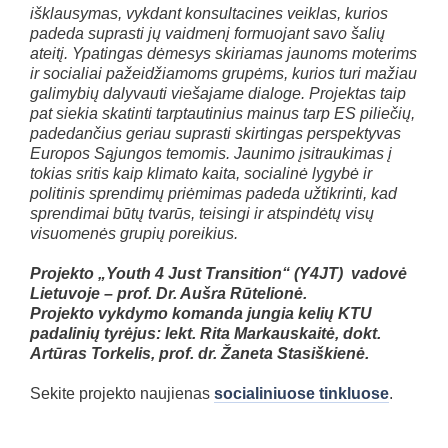
išklausymas, vykdant konsultacines veiklas, kurios
padeda suprasti jų vaidmenį formuojant savo šalių
ateitį. Ypatingas dėmesys skiriamas jaunoms moterims
ir socialiai pažeidžiamoms grupėms, kurios turi mažiau
galimybių dalyvauti viešajame dialoge. Projektas taip
pat siekia skatinti tarptautinius mainus tarp ES piliečių,
padedančius geriau suprasti skirtingas perspektyvas
Europos Sąjungos temomis. Jaunimo įsitraukimas į
tokias sritis kaip klimato kaita, socialinė lygybė ir
politinis sprendimų priėmimas padeda užtikrinti, kad
sprendimai būtų tvarūs, teisingi ir atspindėtų visų
visuomenės grupių poreikius.
Projekto „Youth 4 Just Transition“ (Y4JT) vadovė
Lietuvoje – prof. Dr. Aušra Rūtelionė.
Projekto vykdymo komanda jungia kelių KTU
padalinių tyrėjus: lekt. Rita Markauskaitė, dokt.
Artūras Torkelis, prof. dr. Žaneta Stasiškienė.
Sekite projekto naujienas
socialiniuose tinkluose
.