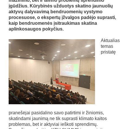
mažinimo, bet ir lavino problemų sprendimo
įgūdžius. Kūrybinės užduotys skatino jaunuolių
aktyvų dalyvavimą bendruomenių vystymo
procesuose, o ekspertų įžvalgos padėjo suprasti,
kaip bendruomenės įsitraukimas skatina
aplinkosaugos pokyčius.
Aktualias
temas
pristatę
pranešėjai pasidalino savo patirtimi ir žiniomis,
skatindami jaunimą ne tik suprasti klimato kaitos
problemas, bet ir aktyviai ieškoti sprendimų.