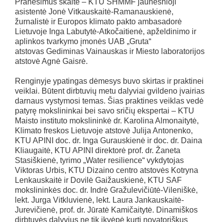
Pranešimus skaitė – KTU SHMMF jaunesnioji
asistentė Jonė Vitkauskaitė-Ramanauskienė,
žurnalistė ir Europos klimato pakto ambasadorė
Lietuvoje Inga Labutytė-Atkočaitienė, apželdinimo ir
aplinkos tvarkymo įmonės UAB „Gruta“
atstovas Gediminas Vainauskas ir Miesto laboratorijos
atstovė Agnė Gaisrė.
Renginyje ypatingas dėmesys buvo skirtas ir praktinei
veiklai. Būtent dirbtuvių metu dalyviai gvildeno įvairias
darnaus vystymosi temas. Šias praktines veiklas vedė
patyrę mokslininkai bei savo sričių ekspertai – KTU
Maisto instituto mokslininkė dr. Karolina Almonaitytė,
Klimato freskos Lietuvoje atstovė Julija Antonenko,
KTU APINI doc. dr. Inga Gurauskienė ir doc. dr. Daina
Kliaugaitė, KTU APINI direktorė prof. dr. Žaneta
Stasiškienė, tyrimo „Water resilience“ vykdytojas
Viktoras Urbis, KTU Dizaino centro atstovės Kotryna
Lenkauskaitė ir Dovilė Gaižauskienė, KTU SAF
mokslininkės doc. dr. Indrė Gražulevičiūtė-Vileniškė,
lekt. Jurga Vitkluvienė, lekt. Laura Jankauskaitė-
Jurevičienė, prof. dr. Jūratė Kamičaitytė. Dinamiškos
dirbtuvės dalyvius ne tik įkvėpė kurti novatoriškus