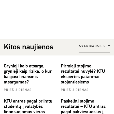
Kitos naujienos
SVARBIAUSIOS
Grynieji kaip atsarga,
Pirmieji stojimo
grynieji kaip rizika, o kur
rezultatai nuvylė? KTU
baigiasi finansinis
ekspertės patarimai
atsargumas?
stojantiesiems
PRIEŠ 3 DIENAS
PRIEŠ 3 DIENAS
KTU antras pagal priimtų
Paskelbti stojimo
studentų į valstybės
rezultatai – KTU antras
finansuojamas vietas
pagal pakviestuosius į