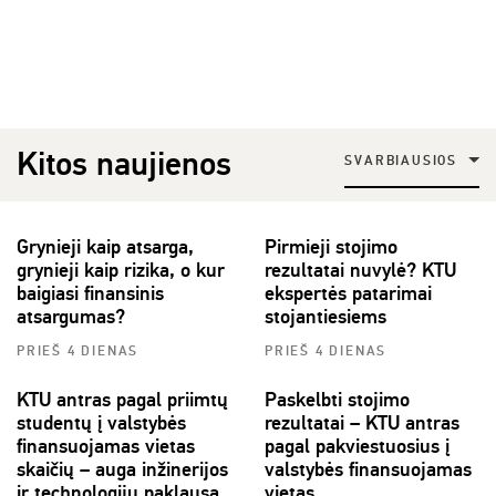
Kitos naujienos
SVARBIAUSIOS
Grynieji kaip atsarga,
Pirmieji stojimo
grynieji kaip rizika, o kur
rezultatai nuvylė? KTU
baigiasi finansinis
ekspertės patarimai
atsargumas?
stojantiesiems
PRIEŠ 4 DIENAS
PRIEŠ 4 DIENAS
KTU antras pagal priimtų
Paskelbti stojimo
studentų į valstybės
rezultatai – KTU antras
finansuojamas vietas
pagal pakviestuosius į
skaičių – auga inžinerijos
valstybės finansuojamas
ir technologijų paklausa
vietas