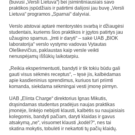
(buvusi „Versli Lietuva“) bei įsimintiniausiais savo
praktikos įspūdžiais ir patirtimi dalijosi jau buvę „Versli
Lietuva“ programos „Sparnai“ dalyviai.
Verslo atstovai aptarė mentorystės svarbą ir džiaugėsi
studentais, kuriems šios praktikos ir įgytos patirtys jau
užaugino sparnus. „Imti ir daryti“ – sakė UAB „BIOK
laboratorija“ verslo vystymo vadovas Vytautas
Oleškevičius, paklaustas kaip versle veikti
nenuspėjamų iššūkių laikotarpiu.
„Reikia eksperimentuoti, bandyti ir tik tokiu būdu gali
gauti visus sėkmės receptus“, – tęsė jis, kalbėdamas
apie kasdieninius sprendimus, kuriuos turi priimti
komanda, siekdama sėkmingai vesti įmonę pirmyn.
UAB „Elinta Charge“ direktorius Ignas Mikutis,
drąsindamas studentus pradėjus naujas praktikas
įmonėje, linkėjo nebijoti klausti, kalbėtis su naujaisiais
kolegomis, bandyti pačiam, daryti klaidas ir gavus
atsakymą „ne“, visuomet klausti „kodėl?“, nes tai
skatina mokytis, tobulėti ir nekartoti tų pačių klaidų.