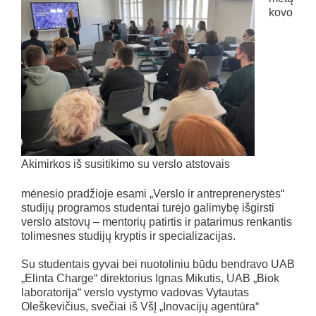
kovo
Akimirkos iš susitikimo su verslo atstovais
mėnesio pradžioje esami „Verslo ir antreprenerystės“
studijų programos studentai turėjo galimybę išgirsti
verslo atstovų – mentorių patirtis ir patarimus renkantis
tolimesnes studijų kryptis ir specializacijas.
Su studentais gyvai bei nuotoliniu būdu bendravo UAB
„Elinta Charge“ direktorius Ignas Mikutis, UAB „Biok
laboratorija“ verslo vystymo vadovas Vytautas
Oleškevičius, svečiai iš VšĮ „Inovacijų agentūra“