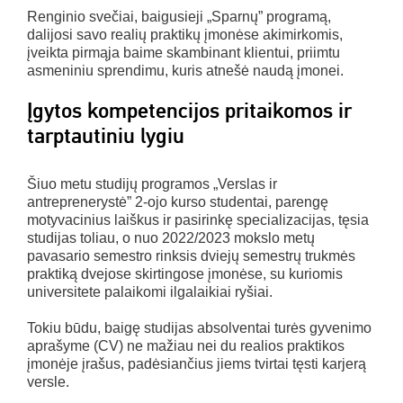
Renginio svečiai, baigusieji „Sparnų” programą,
dalijosi savo realių praktikų įmonėse akimirkomis,
įveikta pirmąja baime skambinant klientui, priimtu
asmeniniu sprendimu, kuris atnešė naudą įmonei.
Įgytos kompetencijos pritaikomos ir
tarptautiniu lygiu
Šiuo metu studijų programos „Verslas ir
antreprenerystė” 2-ojo kurso studentai, parengę
motyvacinius laiškus ir pasirinkę specializacijas, tęsia
studijas toliau, o nuo 2022/2023 mokslo metų
pavasario semestro rinksis dviejų semestrų trukmės
praktiką dvejose skirtingose įmonėse, su kuriomis
universitete palaikomi ilgalaikiai ryšiai.
Tokiu būdu, baigę studijas absolventai turės gyvenimo
aprašyme (CV) ne mažiau nei du realios praktikos
įmonėje įrašus, padėsiančius jiems tvirtai tęsti karjerą
versle.