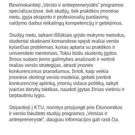
Besimokantieji „Verslo ir antreprenerystės” programos
specializacijose, tiek studijų, tiek praktikos įmonėse
metu, įgyja eksporto ir profesionalių pardavimų
valdymo darbui reikalingų kompetencijų ir gebėjimus.
Studijų metu, taikant iššūkiais grįsto mokymo metodus,
studentai skatinami komandose spęsti realiai versle
kylančias problemas, kurias aptaria su praktikos ir
universiteto mentoriais. Tokiu būdu studentų įgytos
žinios sudaro jiems galimybes analizuoti ir vertinti
realias verslo strategijas, atrasti įmonės
konkurencinius pranašumus, žinoti, kaip veikia
įmonėse skirtingi verslo modeliai, gebėti įvertinti
konkurencinę aplinką, įmonių vidaus politiką, taikyti
įvairias derybų taktikas, naudoti įgytas žinias vietiniu ir
tarptautiniu lygiu.
Stojantieji į KTU, norintys prisijungti prie Ekonomikos
ir verslo fakulteto studijų programos „Verslas ir
antreprenerystė”, daugiau informacijos gali rasti
čia.