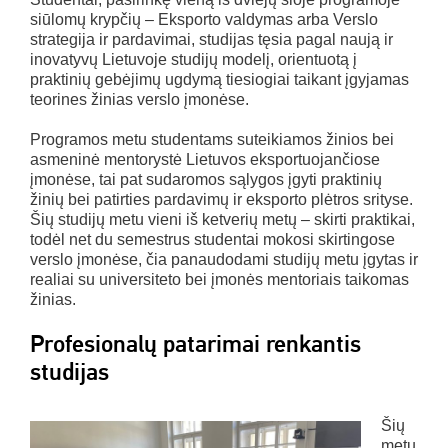
siūlomų krypčių – Eksporto valdymas arba Verslo
strategija ir pardavimai, studijas tęsia pagal naują ir
inovatyvų Lietuvoje studijų modelį, orientuotą į
praktinių gebėjimų ugdymą tiesiogiai taikant įgyjamas
teorines žinias verslo įmonėse.
Programos metu studentams suteikiamos žinios bei
asmeninė mentorystė Lietuvos eksportuojančiose
įmonėse, tai pat sudaromos sąlygos įgyti praktinių
žinių bei patirties pardavimų ir eksporto plėtros srityse.
Šių studijų metu vieni iš ketverių metų – skirti praktikai,
todėl net du semestrus studentai mokosi skirtingose
verslo įmonėse, čia panaudodami studijų metu įgytas ir
realiai su universiteto bei įmonės mentoriais taikomas
žinias.
Profesionalų patarimai renkantis
studijas
Šių
metų