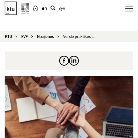
en
p
a
i
KTU
EVF
Naujienos
Verslo praktikos kelio pradžia studentams: kai g...
e
š
k
a