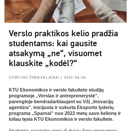
Verslo praktikos kelio pradžia
studentams: kai gausite
atsakymą „ne“, visuomet
klauskite „kodėl?“
STUDIJOS ŽINIASKLAIDAI
| 2022-06-06
KTU Ekonomikos ir verslo fakulteto studijų
programoje „Verslas ir antreprenerystė“,
parengtoje bendradarbiaujant su VšĮ „Inovacijų
agentūra“, inicijuota ir sukurta Eksporto lyderių
programa „Sparnai“ nuo 2022 metų savo kelionę ir
toliau tęsia KTU Ekonomikos ir verslo fakultete.
Studentai, pasirinkę vieną iš dviejų šioje programoje