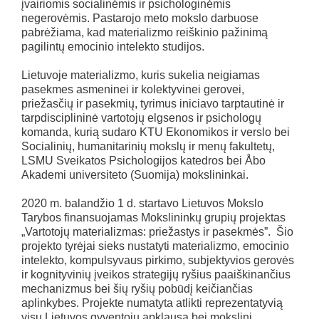
įvairiomis socialinėmis ir psichologinėmis
negerovėmis. Pastarojo meto mokslo darbuose
pabrėžiama, kad materializmo reiškinio pažinimą
pagilintų emocinio intelekto studijos.
Lietuvoje materializmo, kuris sukelia neigiamas
pasekmes asmeninei ir kolektyvinei gerovei,
priežasčių ir pasekmių, tyrimus iniciavo tarptautinė ir
tarpdisciplininė vartotojų elgsenos ir psichologų
komanda, kurią sudaro KTU Ekonomikos ir verslo bei
Socialinių, humanitarinių mokslų ir menų fakultetų,
LSMU Sveikatos Psichologijos katedros bei Åbo
Akademi universiteto (Suomija) mokslininkai.
2020 m. balandžio 1 d. startavo Lietuvos Mokslo
Tarybos finansuojamas Mokslininkų grupių projektas
„Vartotojų materializmas: priežastys ir pasekmės”. Šio
projekto tyrėjai sieks nustatyti materializmo, emocinio
intelekto, kompulsyvaus pirkimo, subjektyvios gerovės
ir kognityvinių įveikos strategijų ryšius paaiškinančius
mechanizmus bei šių ryšių pobūdį keičiančias
aplinkybes. Projekte numatyta atlikti reprezentatyvią
visų Lietuvos gyventojų apklausą bei mokslinį