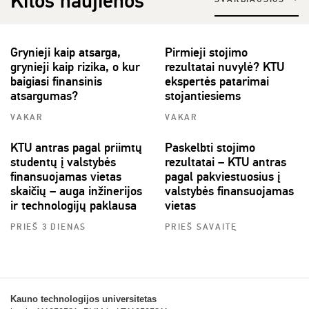
Kitos naujienos
Grynieji kaip atsarga,
Pirmieji stojimo
grynieji kaip rizika, o kur
rezultatai nuvylė? KTU
baigiasi finansinis
ekspertės patarimai
atsargumas?
stojantiesiems
VAKAR
VAKAR
KTU antras pagal priimtų
Paskelbti stojimo
studentų į valstybės
rezultatai – KTU antras
finansuojamas vietas
pagal pakviestuosius į
skaičių – auga inžinerijos
valstybės finansuojamas
ir technologijų paklausa
vietas
PRIEŠ 3 DIENAS
PRIEŠ SAVAITĘ
Kauno technologijos universitetas