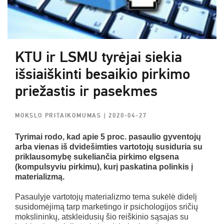
KTU ir LSMU tyrėjai siekia
išsiaiškinti besaikio pirkimo
priežastis ir pasekmes
MOKSLO PRITAIKOMUMAS
| 2020-04-27
Tyrimai rodo, kad apie 5 proc. pasaulio gyventojų
arba vienas iš dvidešimties vartotojų susiduria su
priklausomybę sukeliančia pirkimo elgsena
(kompulsyviu pirkimu), kurį paskatina polinkis į
materializmą.
Pasaulyje vartotojų materializmo tema sukėlė didelį
susidomėjimą tarp marketingo ir psichologijos sričių
mokslininkų, atskleidusių šio reiškinio sąsajas su