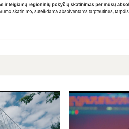
 ir teigiamų regioninių pokyčių skatinimas per mūsų abso
umo skatinimo, suteikdama absolventams tarptautinės, tarpdisci