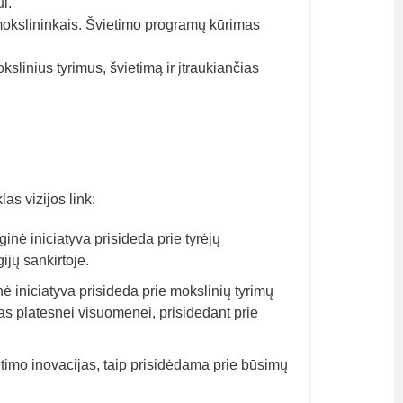
i.
ų mokslininkais. Švietimo programų kūrimas
linius tyrimus, švietimą ir įtraukiančias
as vizijos link:
nė iniciatyva prisideda prie tyrėjų
ijų sankirtoje.
 iniciatyva prisideda prie mokslinių tyrimų
jas platesnei visuomenei, prisidedant prie
etimo inovacijas, taip prisidėdama prie būsimų