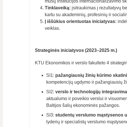
mūsų institucijos internacionalizavimo ska
Tinklaveiką:
įsitraukimas į rezultatyvų 
kartu su akademinių, profesinių ir socialin
Į iššūkius orientuotas iniciatyvas:
indė
veiklas.
Strateginės iniciatyvos (2023–2025 m.)
KTU Ekonomikos ir verslo fakulteto 4 strateginės
SI1:
pažangiausių žinių kūrimo skatini
kompetencijų ugdymo ir pažangiausių žinių
SI2:
verslo ir technologijų integravima
aktualumo ir poveikio verslui ir visuome
Baltijos šalių ekonominės pažangos.
SI3:
studentų verslumo mąstysenos
lyderių ir specialistų verslumo mąstysen