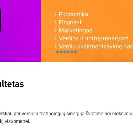
ltetas
versliai, per verslo ir technologijų sinergiją švietime bei mokslin
kį visuomenei.