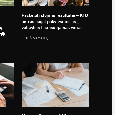
Paskelbti stojimo rezultatai – KTU
antras pagal pakviestuosius į
ų –
valstybės finansuojamas vietas
gijų
PRIEŠ SAVAITĘ