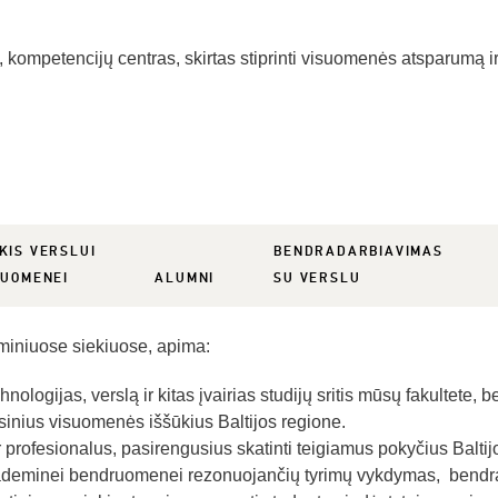
s, kompetencijų centras, skirtas stiprinti visuomenės atsparumą ir
KIS VERSLUI
BENDRADARBIAVIMAS
SUOMENEI
ALUMNI
SU VERSLU
iniuose siekiuose, apima:
hnologijas, verslą ir kitas įvairias studijų sritis mūsų fakultete
sinius visuomenės iššūkius Baltijos regione.
 profesionalus, pasirengusius skatinti teigiamus pokyčius Baltij
kademinei bendruomenei rezonuojančių tyrimų vykdymas, bendrad