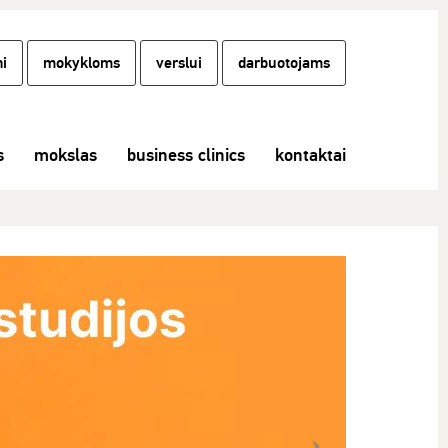
i
mokykloms
verslui
darbuotojams
s
mokslas
business clinics
kontaktai