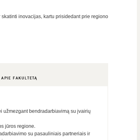
 skatinti inovacijas, kartu prisidedant prie regiono
APIE FAKULTETĄ
, bei užmezgant bendradarbiavimą su įvairių
os jūros regione.
arbiavimo su pasauliniais partneriais ir