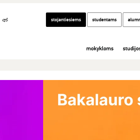
stojantiesiems
studentams
alumn
mokykloms
studijo