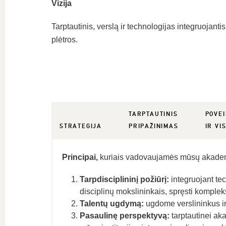
Vizija
Tarptautinis, verslą ir technologijas integruojanti
plėtros.
TARPTAUTINIS
POVEI
STRATEGIJA
PRIPAŽINIMAS
IR VI
Principai,
kuriais vadovaujamės mūsų akadem
Tarpdisciplininį požiūrį:
integruojant tec
disciplinų mokslininkais, spręsti komplek
Talentų ugdymą:
ugdome verslininkus ir
Pasaulinę perspektyvą:
tarptautinei a