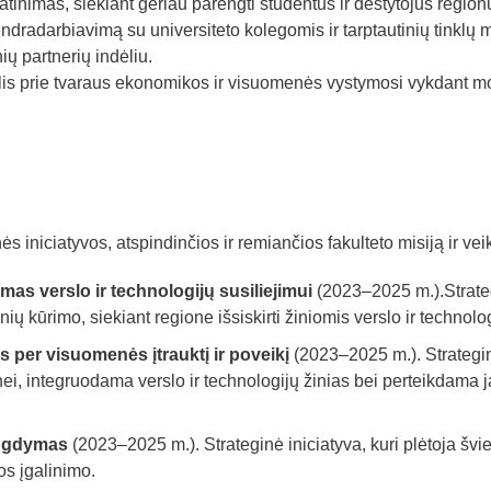
tinimas, siekiant geriau parengti studentus ir dėstytojus regionu
bendradarbiavimą su universiteto kolegomis ir tarptautinių tinkl
ių partnerių indėliu.
lis prie tvaraus ekonomikos ir visuomenės vystymosi vykdant moks
 iniciatyvos, atspindinčios ir remiančios fakulteto misiją ir veikl
mas verslo ir technologijų susiliejimui
(2023–2025 m.).Strategi
 kūrimo, siekiant regione išsiskirti žiniomis verslo ir technolog
s per visuomenės įtrauktį ir poveikį
(2023–2025 m.). Strateginė
nei, integruodama verslo ir technologijų žinias bei perteikdama 
 ugdymas
(2023–2025 m.). Strateginė iniciatyva, kuri plėtoja švi
os įgalinimo.