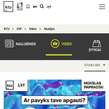
en
p
a
i
KTU
EVF
Video
Studijos
e
š
k
NAUJIENOS
VIDEO
a
ĮVYKIAI
STUDIJOS