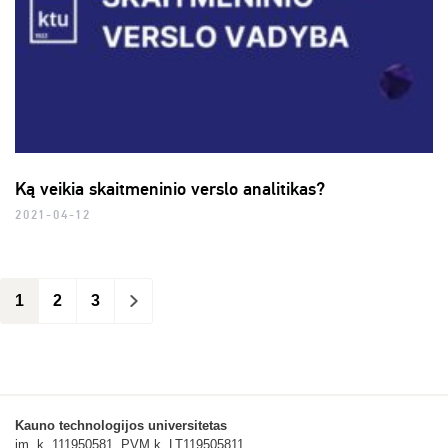
Ką veikia skaitmeninio verslo analitikas?
2021-04-12
1
2
3
>
Kauno technologijos universitetas
įm. k. 111950581, PVM k. LT119505811