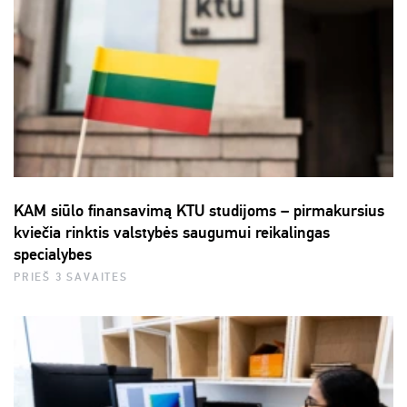
KAM siūlo finansavimą KTU studijoms – pirmakursius
kviečia rinktis valstybės saugumui reikalingas
specialybes
PRIEŠ 3 SAVAITES