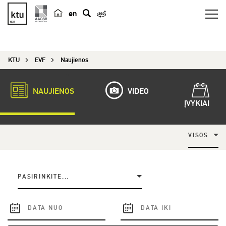
en
p
a
i
KTU
EVF
Naujienos
e
š
k
NAUJIENOS
VIDEO
a
ĮVYKIAI
VISOS
PASIRINKITE...