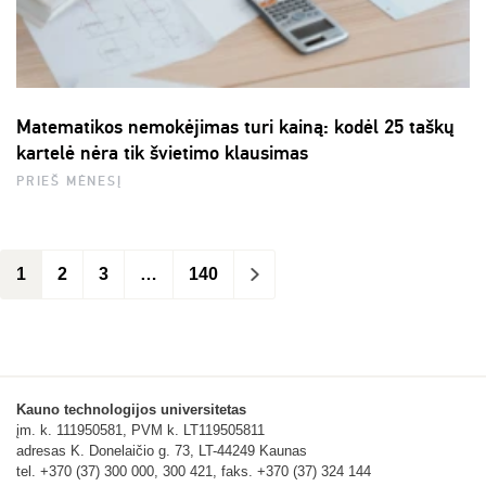
Matematikos nemokėjimas turi kainą: kodėl 25 taškų
kartelė nėra tik švietimo klausimas
PRIEŠ MĖNESĮ
1
2
3
…
140
>
Kauno technologijos universitetas
įm. k. 111950581, PVM k. LT119505811
adresas K. Donelaičio g. 73, LT-44249 Kaunas
tel. +370 (37) 300 000, 300 421, faks. +370 (37) 324 144