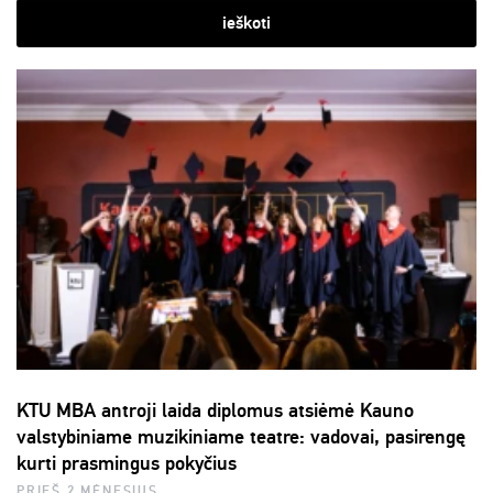
ieškoti
KTU MBA antroji laida diplomus atsiėmė Kauno
valstybiniame muzikiniame teatre: vadovai, pasirengę
kurti prasmingus pokyčius
PRIEŠ 2 MĖNESIUS