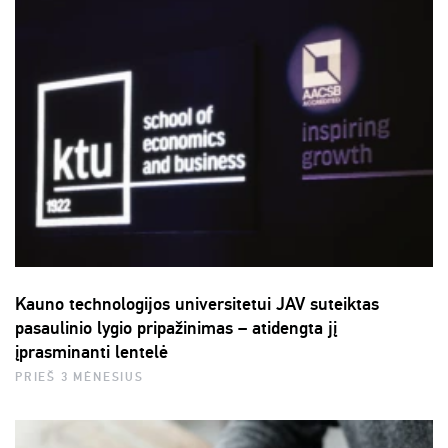
Kauno technologijos universitetui JAV suteiktas
pasaulinio lygio pripažinimas – atidengta jį
įprasminanti lentelė
PRIEŠ 3 MĖNESIUS