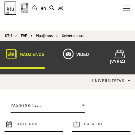
en
p
a
i
KTU
EVF
Naujienos
Universitetas
e
š
k
NAUJIENOS
VIDEO
a
ĮVYKIAI
UNIVERSITETAS
PASIRINKITE...