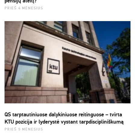
pensijų ateitį?
PRIEŠ 4 MĖNESIUS
QS tarptautiniuose dalykiniuose reitinguose – tvirta
KTU pozicija ir lyderystė vystant tarpdiscipliniškumą
PRIEŠ 5 MĖNESIUS