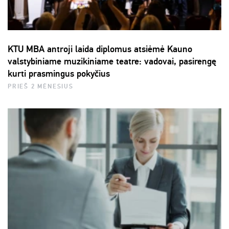
KTU MBA antroji laida diplomus atsiėmė Kauno
valstybiniame muzikiniame teatre: vadovai, pasirengę
kurti prasmingus pokyčius
PRIEŠ 2 MĖNESIUS