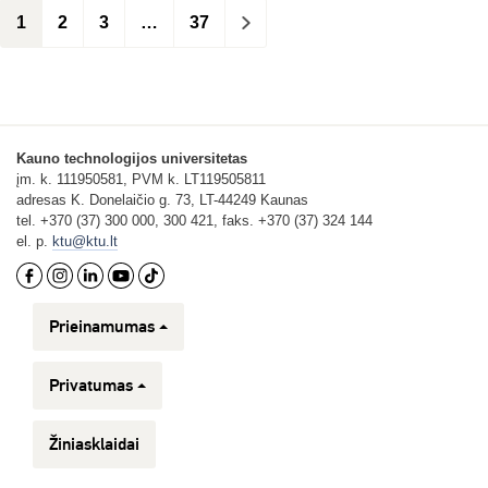
1
2
3
…
37
>
Kauno technologijos universitetas
įm. k. 111950581, PVM k. LT119505811
adresas K. Donelaičio g. 73, LT-44249 Kaunas
tel. +370 (37) 300 000, 300 421, faks. +370 (37) 324 144
el. p.
ktu@ktu.lt
Prieinamumas
Privatumas
Žiniasklaidai