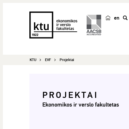
en
p
a
i
e
š
KTU
EVF
Projektai
k
a
PROJEKTAI
Ekonomikos ir verslo fakultetas