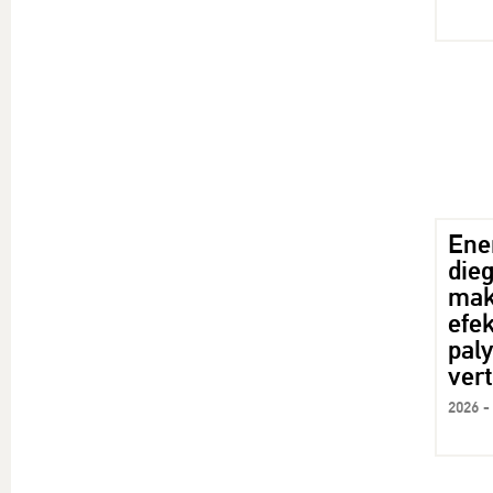
Ene
die
mak
efek
pal
ver
2026 -