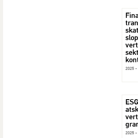
Fin
tra
skat
slop
ver
sek
kon
2025 -
ESG
atsk
ver
gra
2025 -