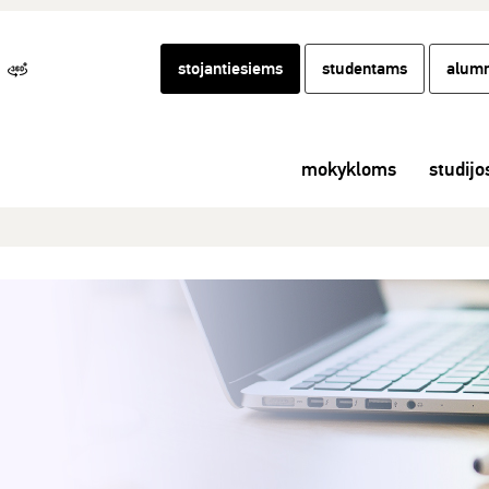
stojantiesiems
studentams
alumn
mokykloms
studijo