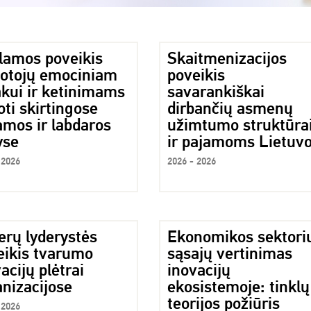
lamos poveikis
Skaitmenizacijos
totojų emociniam
poveikis
akui ir ketinimams
savarankiškai
ti skirtingose
dirbančių asmenų
amos ir labdaros
užimtumo struktūra
yse
ir pajamoms Lietuvo
 2026
2026 - 2026
erų lyderystės
Ekonomikos sektori
eikis tvarumo
sąsajų vertinimas
acijų plėtrai
inovacijų
nizacijose
ekosistemoje: tinklų
teorijos požiūris
 2026