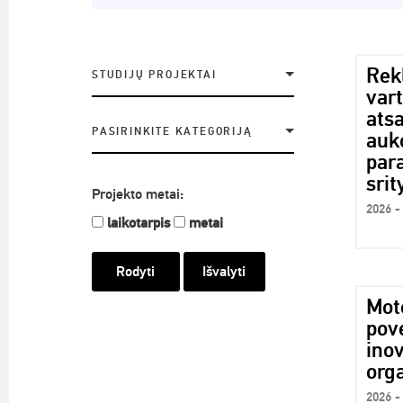
Rek
STUDIJŲ PROJEKTAI
var
ats
PASIRINKITE KATEGORIJĄ
auko
par
srit
Projekto metai:
2026 -
laikotarpis
metai
Išvalyti
Mot
pov
inov
orga
2026 -