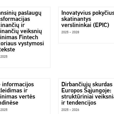
ansinių paslaugų
Inovatyvius pokyčiu
nsformacijas
skatinantys
inančių ir
verslininkai (EPIC)
inančių veiksnių
2025 - 2028
tinimas Fintech
toriaus vystymosi
tekste
 2025
 informacijos
Dirbančiųjų skurdas
leidimas ir
Europos Sąjungoje:
tinimas vertės
struktūriniai veiksni
ndinėse
ir tendencijos
 2025
2025 - 2026