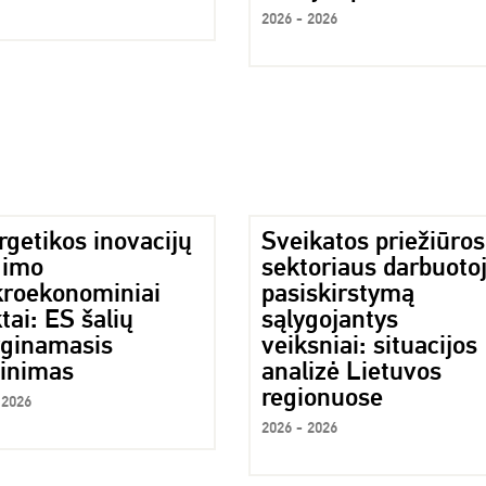
2026 - 2026
rgetikos inovacijų
Sveikatos priežiūros
gimo
sektoriaus darbuoto
roekonominiai
pasiskirstymą
tai: ES šalių
sąlygojantys
yginamasis
veiksniai: situacijos
tinimas
analizė Lietuvos
regionuose
 2026
2026 - 2026