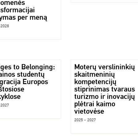
uomenės
sformacijai
ymas per meną
 2028
dges to Belonging:
Moterų verslininkių
ainos studentų
skaitmeninių
gracija Europos
kompetencijų
štosiose
stiprinimas tvaraus
yklose
turizmo ir inovacijų
plėtrai kaimo
 2027
vietovėse
2025 - 2027