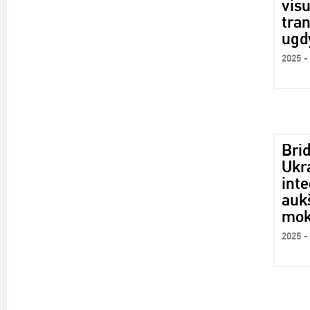
vis
tran
ugd
2025 -
Bri
Ukr
inte
auk
mok
2025 -