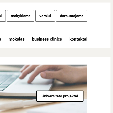
i
mokykloms
verslui
darbuotojams
s
mokslas
business clinics
kontaktai
Universiteto projektai