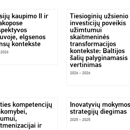
ijų kaupimo II ir
Tiesioginių užsienio
pakopose
investicijų poveikis
spektyvos
užimtumui
tuvoje, elgsenos
skaitmeninės
ansų kontekste
transformacijos
kontekste: Baltijos
 2026
šalių palyginamasis
vertinimas
2026 - 2026
ities kompetencijų
Inovatyvių mokymos
akomybei,
strategijų diegimas
rumui,
2025 - 2025
tmenizacijai ir