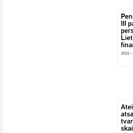
Pens
III 
per
Lie
fin
2026 -
Ate
ats
tva
skai