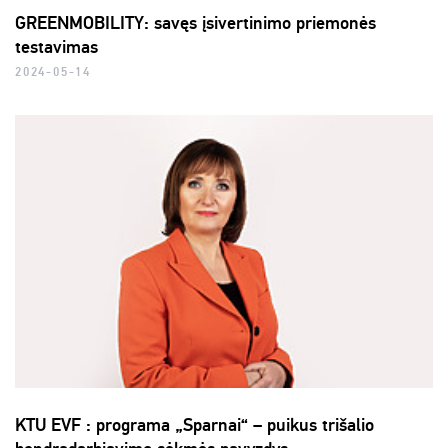
GREENMOBILITY: savęs įsivertinimo priemonės
testavimas
2024-05-14
KTU EVF : programa „Sparnai“ – puikus trišalio