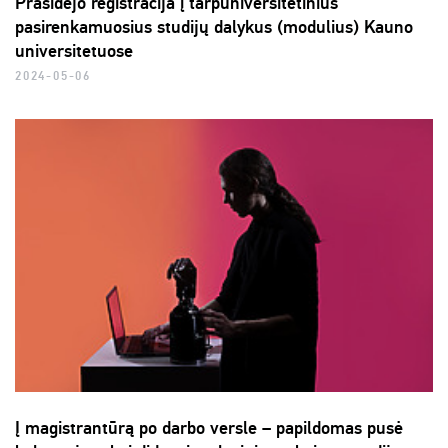
Prasidėjo registracija į tarpuniversitetinius
pasirenkamuosius studijų dalykus (modulius) Kauno
universitetuose
2024-05-06
Į magistrantūrą po darbo versle – papildomas pusė