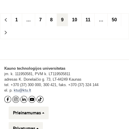
<
1
…
7
8
9
10
11
…
50
>
Kauno technologijos universitetas
įm. k. 111950581, PVM k. LT119505811
adresas K. Donelaičio g. 73, LT-44249 Kaunas
tel. +370 (37) 300 000, 300 421, faks. +370 (37) 324 144
el. p.
ktu@ktu.lt
Prieinamumas
Privatumas