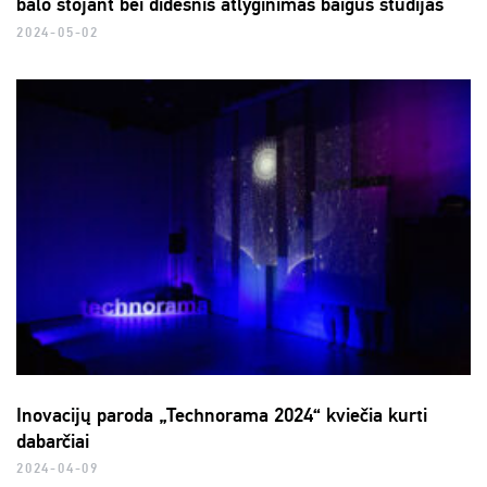
balo stojant bei didesnis atlyginimas baigus studijas
2024-05-02
Inovacijų paroda „Technorama 2024“ kviečia kurti
dabarčiai
2024-04-09