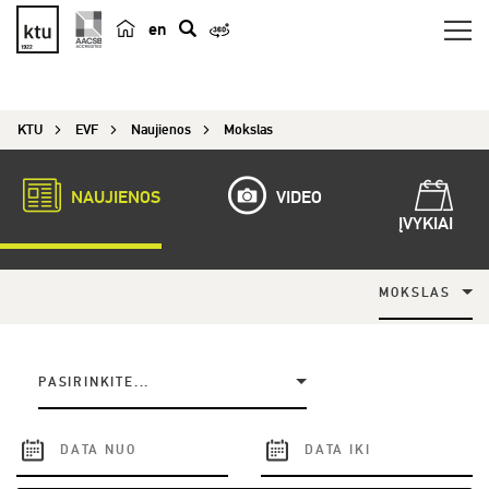
en
p
a
i
KTU
EVF
Naujienos
Mokslas
e
š
k
NAUJIENOS
VIDEO
a
ĮVYKIAI
MOKSLAS
PASIRINKITE...