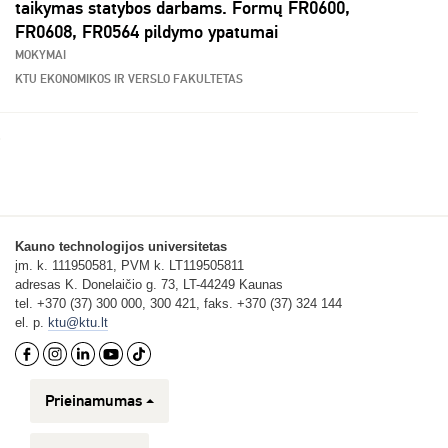
taikymas statybos darbams. Formų FR0600,
FR0608, FR0564 pildymo ypatumai
MOKYMAI
KTU EKONOMIKOS IR VERSLO FAKULTETAS
Kauno technologijos universitetas
įm. k. 111950581, PVM k. LT119505811
adresas K. Donelaičio g. 73, LT-44249 Kaunas
tel. +370 (37) 300 000, 300 421, faks. +370 (37) 324 144
el. p.
ktu@ktu.lt
Prieinamumas