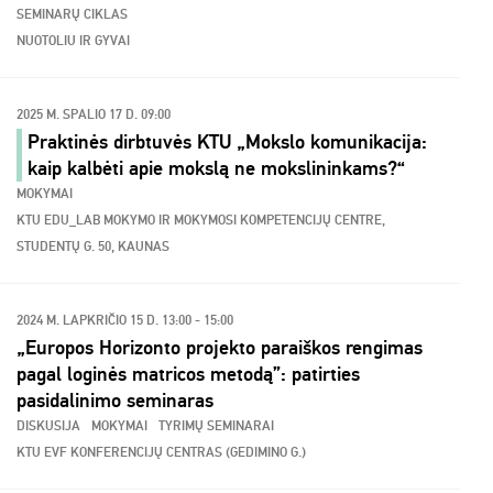
SEMINARŲ CIKLAS
NUOTOLIU IR GYVAI
2025 M. SPALIO 17 D. 09:00
Praktinės dirbtuvės KTU „Mokslo komunikacija:
kaip kalbėti apie mokslą ne mokslininkams?“
MOKYMAI
KTU EDU_LAB MOKYMO IR MOKYMOSI KOMPETENCIJŲ CENTRE,
STUDENTŲ G. 50, KAUNAS
2024 M. LAPKRIČIO 15 D. 13:00 - 15:00
„Europos Horizonto projekto paraiškos rengimas
pagal loginės matricos metodą”: patirties
pasidalinimo seminaras
DISKUSIJA
MOKYMAI
TYRIMŲ SEMINARAI
KTU EVF KONFERENCIJŲ CENTRAS (GEDIMINO G.)