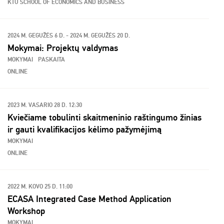
KTU SCHOOL OF ECONOMICS AND BUSINESS
2024 M. GEGUŽĖS 6 D. - 2024 M. GEGUŽĖS 20 D.
Mokymai: Projektų valdymas
MOKYMAI
PASKAITA
ONLINE
2023 M. VASARIO 28 D. 12:30
Kviečiame tobulinti skaitmeninio raštingumo žinias
ir gauti kvalifikacijos kėlimo pažymėjimą
MOKYMAI
ONLINE
2022 M. KOVO 25 D. 11:00
ECASA Integrated Case Method Application
Workshop
MOKYMAI