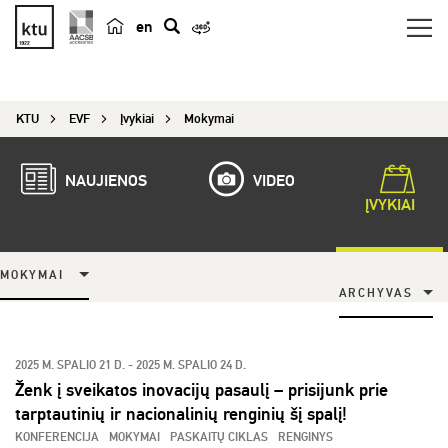
en
p
a
i
KTU
EVF
Įvykiai
Mokymai
e
š
k
NAUJIENOS
VIDEO
a
ĮVYKIAI
MOKYMAI
ARCHYVAS
2025 M. SPALIO 21 D. - 2025 M. SPALIO 24 D.
Ženk į sveikatos inovacijų pasaulį – prisijunk prie
tarptautinių ir nacionalinių renginių šį spalį!
KONFERENCIJA
MOKYMAI
PASKAITŲ CIKLAS
RENGINYS