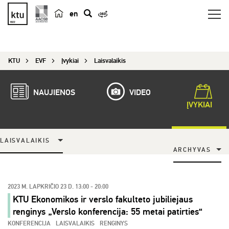
en
p
a
i
KTU
EVF
Įvykiai
Laisvalaikis
e
š
k
NAUJIENOS
VIDEO
a
ĮVYKIAI
LAISVALAIKIS
ARCHYVAS
2023 M. LAPKRIČIO 23 D. 13:00 - 20:00
KTU Ekonomikos ir verslo fakulteto jubiliejaus
renginys „Verslo konferencija: 55 metai patirties“
KONFERENCIJA
LAISVALAIKIS
RENGINYS