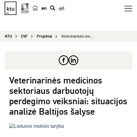
en
p
a
i
KTU
EVF
Projektai
Veterinarinės medicinos sektoriaus darbuotojų pe...
e
š
k
a
Veterinarinės medicinos
sektoriaus darbuotojų
perdegimo veiksniai: situacijos
analizė Baltijos šalyse