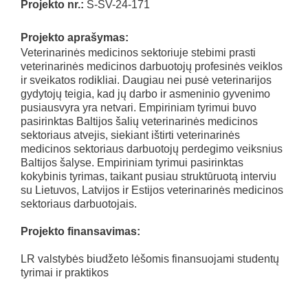
Projekto nr.:
S-SV-24-171
Projekto aprašymas:
Veterinarinės medicinos sektoriuje stebimi prasti
veterinarinės medicinos darbuotojų profesinės veiklos
ir sveikatos rodikliai. Daugiau nei pusė veterinarijos
gydytojų teigia, kad jų darbo ir asmeninio gyvenimo
pusiausvyra yra netvari. Empiriniam tyrimui buvo
pasirinktas Baltijos šalių veterinarinės medicinos
sektoriaus atvejis, siekiant ištirti veterinarinės
medicinos sektoriaus darbuotojų perdegimo veiksnius
Baltijos šalyse. Empiriniam tyrimui pasirinktas
kokybinis tyrimas, taikant pusiau struktūruotą interviu
su Lietuvos, Latvijos ir Estijos veterinarinės medicinos
sektoriaus darbuotojais.
Projekto finansavimas:
LR valstybės biudžeto lėšomis finansuojami studentų
tyrimai ir praktikos