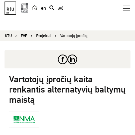
en
p
a
i
KTU
EVF
Projektai
Vartotojų įpročių kaita renkantis alternatyvių b...
e
š
k
a
Vartotojų įpročių kaita
renkantis alternatyvių baltymų
maistą