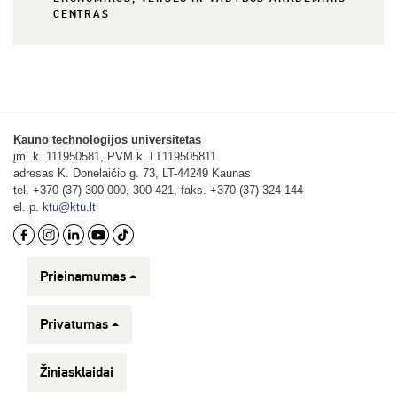
CENTRAS
Kauno technologijos universitetas
įm. k. 111950581, PVM k. LT119505811
adresas K. Donelaičio g. 73, LT-44249 Kaunas
tel. +370 (37) 300 000, 300 421, faks. +370 (37) 324 144
el. p.
ktu@ktu.lt
Prieinamumas
Privatumas
Žiniasklaidai