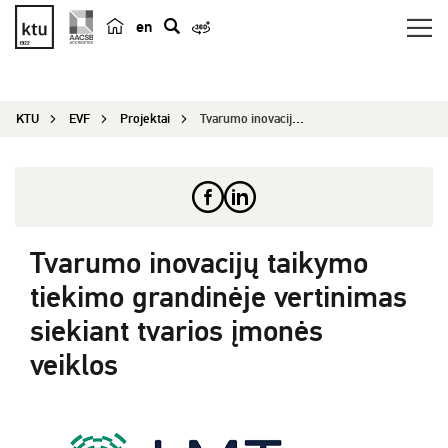
en
p
a
i
KTU
EVF
Projektai
Tvarumo inovacijų taikymo tiekimo grandinėje ver...
e
š
k
a
Tvarumo inovacijų taikymo
tiekimo grandinėje vertinimas
siekiant tvarios įmonės
veiklos