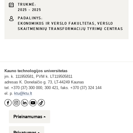
TRUKMĖ:
2025 - 2025
PADALINYS:
EKONOMIKOS IR VERSLO FAKULTETAS, VERSLO
SKAITMENINIŲ TRANSFORMACIJŲ TYRIMŲ CENTRAS
Kauno technologijos universitetas
įm. k. 111950581, PVM k. LT119505811
adresas K. Donelaičio g. 73, LT-44249 Kaunas
tel. +370 (37) 300 000, 300 421, faks. +370 (37) 324 144
el. p.
ktu@ktu.lt
Prieinamumas
Privatumas