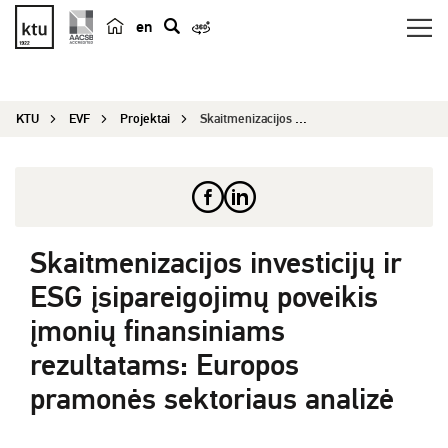
en
p
a
i
KTU
EVF
Projektai
Skaitmenizacijos investicijų ir ESG įsipareigoji...
e
š
k
a
Skaitmenizacijos investicijų ir
ESG įsipareigojimų poveikis
įmonių finansiniams
rezultatams: Europos
pramonės sektoriaus analizė