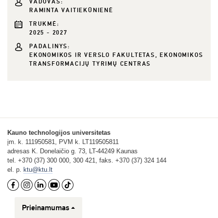
VADOVAS:
RAMINTA VAITIEKŪNIENĖ
TRUKMĖ:
2025 - 2027
PADALINYS:
EKONOMIKOS IR VERSLO FAKULTETAS, EKONOMIKOS
TRANSFORMACIJŲ TYRIMŲ CENTRAS
Kauno technologijos universitetas
įm. k. 111950581, PVM k. LT119505811
adresas K. Donelaičio g. 73, LT-44249 Kaunas
tel. +370 (37) 300 000, 300 421, faks. +370 (37) 324 144
el. p.
ktu@ktu.lt
Prieinamumas