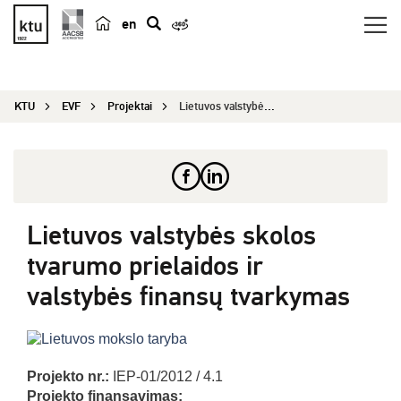
en
p
a
i
KTU
EVF
Projektai
Lietuvos valstybės skolos tvarumo prielaidos ir ...
e
š
k
a
Lietuvos valstybės skolos
tvarumo prielaidos ir
valstybės finansų tvarkymas
Projekto nr.:
IEP-01/2012 / 4.1
Projekto finansavimas: