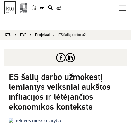
en
p
a
i
KTU
EVF
Projektai
ES šalių darbo užmokestį lemiantys veiksniai auk...
e
š
k
a
ES šalių darbo užmokestį
lemiantys veiksniai aukštos
infliacijos ir lėtėjančios
ekonomikos kontekste