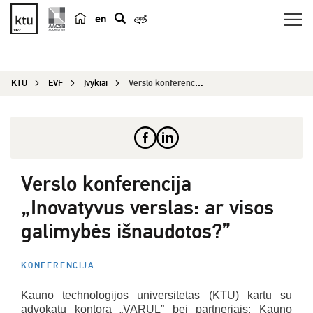
en
p
a
i
KTU
EVF
Įvykiai
Verslo konferencija „Inovatyvus verslas: ar viso...
e
š
k
a
Verslo konferencija
„Inovatyvus verslas: ar visos
galimybės išnaudotos?”
KONFERENCIJA
Kauno technologijos universitetas (KTU) kartu su
advokatų kontora „VARUL” bei partneriais: Kauno