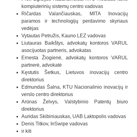
kompiuterinių sistemų centro vadovas
Ričardas Valančiauskas, MITA Inovacijų
paramos ir technologijų perdavimo skyriaus
vedėjas
Vytautas Petružis, Kauno LEZ vadovas
Liutauras Baikštys, advokatų kontoros VARUL
asocijuotas partneris, advokatas
Ernesta Žiogienė,
advokatų kontoros VARUL
partnerė, advokatė
Kęstutis Šetkus, Lietuvos inovacijų centro
direktorius
Edmundas Šalna, KTU Nacionalinio inovacijų ir
verslo centro direktorius
Arūnas Želvys, Valstybinio Patentų biuro
direktorius
Auridas Skibiniauskas, UAB Laktopolis vadovas
Denis Titkov, InSwipe vadovas
ir kiti