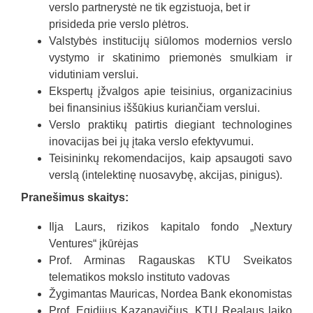
verslo partnerystė ne tik egzistuoja, bet ir
prisideda prie verslo plėtros.
Valstybės institucijų siūlomos modernios verslo
vystymo ir skatinimo priemonės smulkiam ir
vidutiniam verslui.
Ekspertų įžvalgos apie teisinius, organizacinius
bei finansinius iššūkius kuriančiam verslui.
Verslo praktikų patirtis diegiant technologines
inovacijas bei jų įtaka verslo efektyvumui.
Teisininkų rekomendacijos, kaip apsaugoti savo
verslą (intelektinę nuosavybę, akcijas, pinigus).
Pranešimus skaitys:
Ilja Laurs, rizikos kapitalo fondo „Nextury
Ventures“ įkūrėjas
Prof. Arminas Ragauskas KTU Sveikatos
telematikos mokslo instituto vadovas
Žygimantas Mauricas, Nordea Bank ekonomistas
Prof. Egidijus Kazanavičius, KTU Realaus laiko