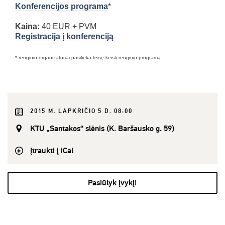
Konferencijos programa
*
Kaina:
40 EUR + PVM
Registracija į konferenciją
* renginio organizatoriai pasilieka teisę keisti renginio programą.
2015 M. LAPKRIČIO 5 D. 08:00
KTU „Santakos“ slėnis (K. Baršausko g. 59)
Įtraukti į iCal
Pasiūlyk įvykį!