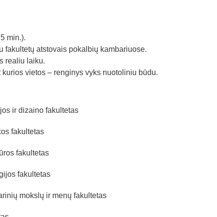
5 min.).
u fakultetų atstovais pokalbių kambariuose.
realiu laiku.
kurios vietos – renginys vyks nuotoliniu būdu.
s ir dizaino fakultetas
kos fakultetas
ūros fakultetas
jos fakultetas
rinių mokslų ir menų fakultetas
tas