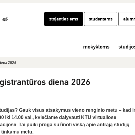
stojantiesiems
studentams
alumn
mokykloms
studijo
diena 2026
istrantūros diena 2026
tudijas? Gauk visus atsakymus vieno renginio metu – kad ir
 iki 14.00 val., kviečiame dalyvauti KTU virtualiose
cijose. Tai puiki proga sužinoti viską apie antrąją studijų
au tinkamu metu.