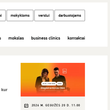
i
mokykloms
verslui
darbuotojams
s
mokslas
business clinics
kontaktai
 kur
2026 M. GEGUŽĖS 20 D. 11:00