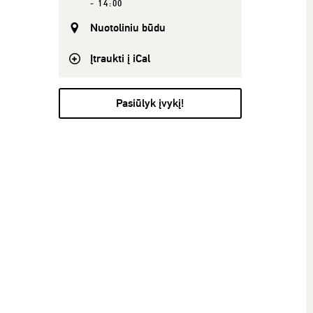
- 14:00
Nuotoliniu būdu
Įtraukti į iCal
Pasiūlyk įvykį!