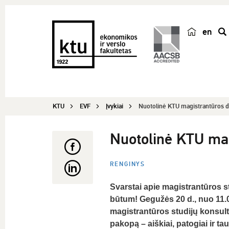
en
p
a
i
e
š
KTU
EVF
Įvykiai
Nuotolinė KTU magistrantūros 
k
a
Nuotolinė KTU mag
RENGINYS
Svarstai apie magistrantūros s
būtum! Gegužės 20 d., nuo 11.00
magistrantūros studijų konsulta
pakopą – aiškiai, patogiai ir t