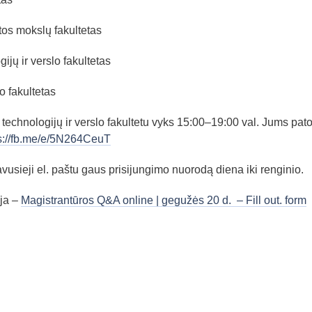
os mokslų fakultetas
jų ir verslo fakultetas
 fakultetas
echnologijų ir verslo fakultetu vyks 15:00–19:00 val. Jums pat
s://fb.me/e/5N264CeuT
vusieji el. paštu gaus prisijungimo nuorodą diena iki renginio.
ija –
Magistrantūros Q&A online | gegužės 20 d. – Fill out. form