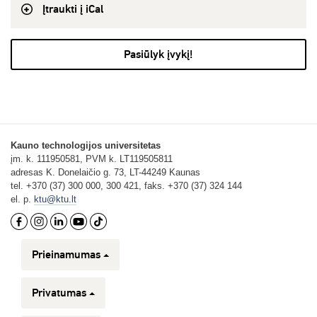
Įtraukti į iCal
Pasiūlyk įvykį!
Kauno technologijos universitetas
įm. k. 111950581, PVM k. LT119505811
adresas K. Donelaičio g. 73, LT-44249 Kaunas
tel. +370 (37) 300 000, 300 421, faks. +370 (37) 324 144
el. p.
ktu@ktu.lt
Prieinamumas
Privatumas