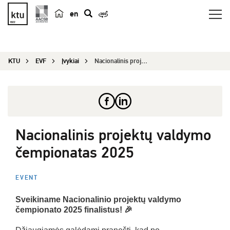
en
p
a
i
KTU
EVF
Įvykiai
Nacionalinis projektų valdymo čempionatas 2025
e
š
k
a
Nacionalinis projektų valdymo
čempionatas 2025
EVENT
Sveikiname Nacionalinio projektų valdymo
čempionato 2025 finalistus! 🎉