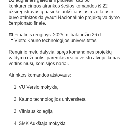
Džiaugiamės galėdami pranešti, kad po
konkurencingos atrankos šešios komandos iš 22
užsiregistravusių pasiekė aukščiausius rezultatus ir
buvo atrinktos dalyvauti Nacionalinio projektų valdymo
čempionato finale.
📅 Finalinis renginys: 2025 m. balandžio 26 d.
📍 Vieta: Kauno technologijos universitetas
Renginio metu dalyviai spręs komandines projektų
valdymo užduotis, paremtas realiu verslo atveju, kurias
vertins mūsų komisijos nariai.
Atrinktos komandos atstovaus:
VU Verslo mokyklą
Kauno technologijos universitetą
Vilniaus kolegiją
SMK Aukštąją mokyklą