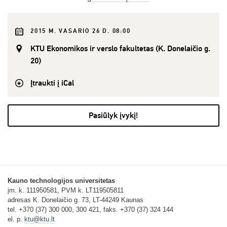
2015 M. VASARIO 26 D. 08:00
KTU Ekonomikos ir verslo fakultetas (K. Donelaičio g.
20)
Įtraukti į iCal
Pasiūlyk įvykį!
Kauno technologijos universitetas
įm. k. 111950581, PVM k. LT119505811
adresas K. Donelaičio g. 73, LT-44249 Kaunas
tel. +370 (37) 300 000, 300 421, faks. +370 (37) 324 144
el. p.
ktu@ktu.lt