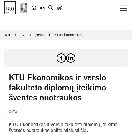
en
p
a
i
KTU
EVF
Įvykiai
KTU Ekonomikos ir verslo fakulteto diplomų įteik...
e
š
k
a
KTU Ekonomikos ir verslo
fakulteto diplomų įteikimo
šventės nuotraukos
KITA
KTU Ekonomikos ir verslo fakulteto diplomų įteikimo
šventės nuotraukas
galite atisiųsti čia
.