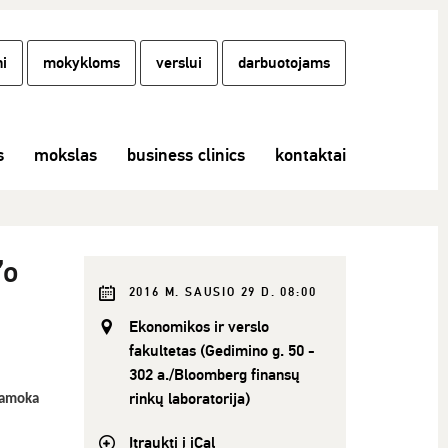
i
mokykloms
verslui
darbuotojams
s
mokslas
business clinics
kontaktai
’o
2016 M. SAUSIO 29 D. 08:00
Ekonomikos ir verslo
fakultetas (Gedimino g. 50 -
302 a./Bloomberg finansų
rinkų laboratorija)
 pamoka
Įtraukti į iCal