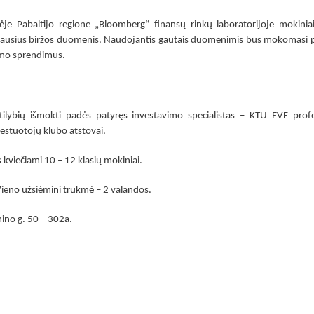
ėje Pabaltijo regione
„Bloomberg“ finansų rinkų laboratorijoje mokinia
naujausius biržos duomenis. Naudojantis gautais duomenimis bus mokomasi p
vimo sprendimus.
tilybių išmokti padės patyręs investavimo specialistas
– KTU EVF profe
vestuotojų klubo atstovai.
kviečiami 10 – 12 klasių mokiniai.
ieno užsiėmini trukmė – 2 valandos.
ino g. 50 – 302a.