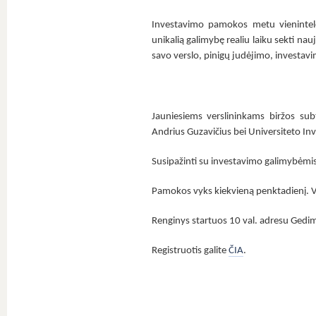
Investavimo pamokos metu vienintel
unikalią galimybę realiu laiku sekti 
savo verslo, pinigų judėjimo, investa
Jauniesiems verslininkams biržos sub
Andrius Guzavičius bei Universiteto In
Susipažinti su investavimo galimybėmis 
Pamokos vyks kiekvieną penktadienį. V
Renginys startuos 10 val. adresu Gedim
Registruotis galite
ČIA
.