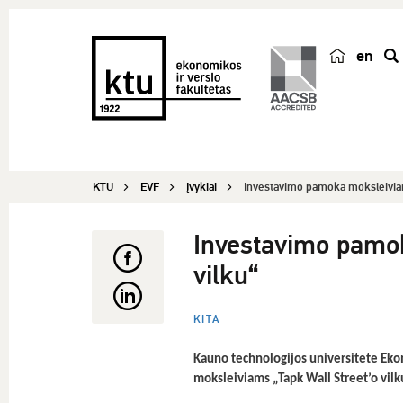
en
p
a
i
e
š
KTU
EVF
Įvykiai
Investavimo pamoka moksleiviam
k
a
Investavimo pamok
vilku“
KITA
Kauno technologijos universitete Eko
moksleiviams „Tapk Wall Street’o vilk