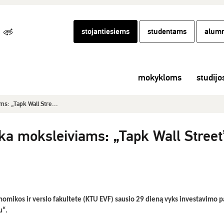
stojantiesiems
studentams
alumn
mokykloms
studijo
s: „Tapk Wall Stre...
a moksleiviams: „Tapk Wall Street
nomikos ir verslo fakultete (KTU EVF) sausio 29 dieną vyks investavimo
u“.