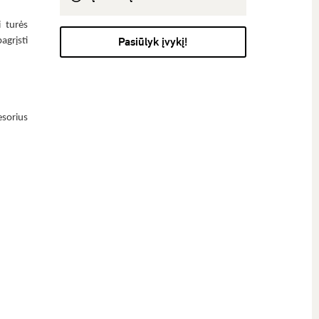
i turės
Pasiūlyk įvykį!
agrįsti
sorius