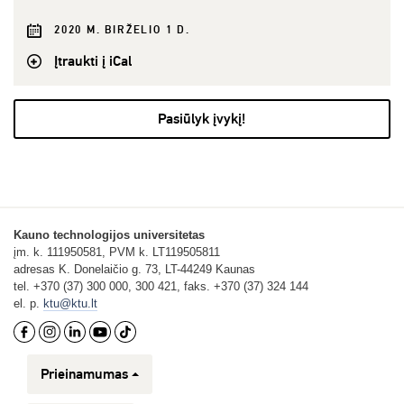
2020 M. BIRŽELIO 1 D.
Įtraukti į iCal
Pasiūlyk įvykį!
Kauno technologijos universitetas
įm. k. 111950581, PVM k. LT119505811
adresas K. Donelaičio g. 73, LT-44249 Kaunas
tel. +370 (37) 300 000, 300 421, faks. +370 (37) 324 144
el. p.
ktu@ktu.lt
Prieinamumas