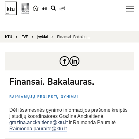
en
p
a
i
KTU
EVF
Įvykiai
Finansai. Bakalauras.
e
š
k
a
Finansai. Bakalauras.
BAIGIAMŲJŲ PROJEKTŲ GYNIMAI
Dėl išsamesnės gynimo informacijos prašome kreiptis
į studijų koordinatores Gražina Anckaitienė,
grazina.anckaitiene@ktu.lt
ir Raimonda Pauraitė
Raimonda.pauraite@ktu.lt