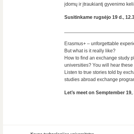
įdomų ir įtraukiantį gyvenimo keli
Susitinkame rugsėjo 19 d., 12.30
_________________________
Erasmus+ – unforgettable experi
But what is it really like?
How to find an exchange study p
universities? You will hear the
Listen to true stories told by ex
studies abroad exchange programm
Let’s meet on Semptember 19, 