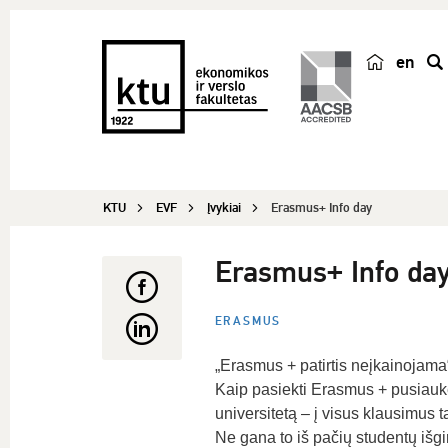
en
p
a
i
e
š
KTU
EVF
Įvykiai
Erasmus+ Info day
k
a
Erasmus+ Info da
ERASMUS
„Erasmus + patirtis neįkainojama“ 
Kaip pasiekti Erasmus + pusiaukelę
universitetą – į visus klausimus 
Ne gana to iš pačių studentų išgi