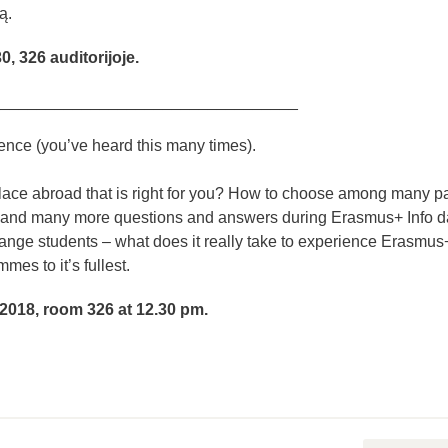
ą.
, 326 auditorijoje.
__________________________________
ence (you’ve heard this many times).
lace abroad that is right for you? How to choose among many pa
se and many more questions and answers during Erasmus+ Info d
change students – what does it really take to experience Erasmus
es to it’s fullest.
2018, room 326 at 12.30 pm.