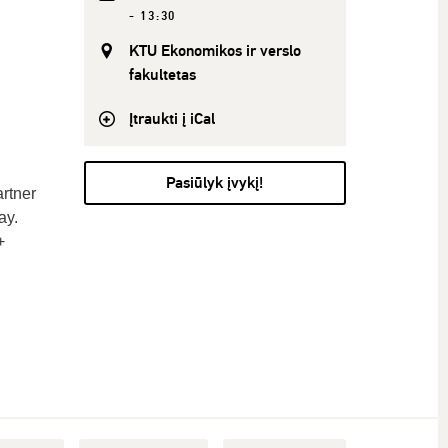
- 13:30
KTU Ekonomikos ir verslo
fakultetas
Įtraukti į iCal
Pasiūlyk įvykį!
rtner
ay.
+