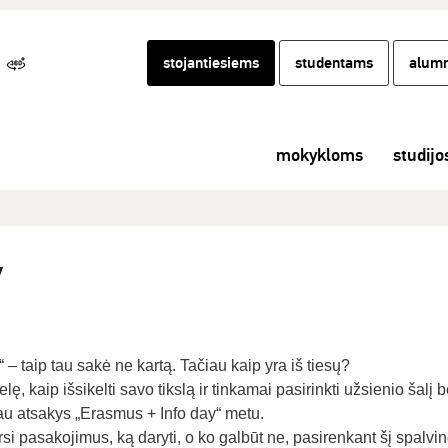
stojantiesiems
studentams
alumn
mokykloms
studijo
y
– taip tau sakė ne kartą. Tačiau kaip yra iš tiesų?
, kaip išsikelti savo tikslą ir tinkamai pasirinkti užsienio šalį b
tau atsakys „Erasmus + Info day“ metu.
rsi pasakojimus, ką daryti, o ko galbūt ne, pasirenkant šį spalvin