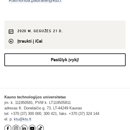
Raimonda.pauraite@ktu.t
2020 M. GEGUŽĖS 21 D.
Įtraukti į iCal
Pasiūlyk įvykį!
Kauno technologijos universitetas
įm. k. 111950581, PVM k. LT119505811
adresas K. Donelaičio g. 73, LT-44249 Kaunas
tel. +370 (37) 300 000, 300 421, faks. +370 (37) 324 144
el. p.
ktu@ktu.lt