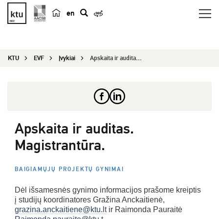
en
p
a
i
KTU
EVF
Įvykiai
Apskaita ir auditas. Magistrantūra.
e
š
k
a
Apskaita ir auditas.
Magistrantūra.
BAIGIAMŲJŲ PROJEKTŲ GYNIMAI
Dėl išsamesnės gynimo informacijos prašome kreiptis
į studijų koordinatores Gražina Anckaitienė,
grazina.anckaitiene@ktu.lt
ir Raimonda Pauraitė