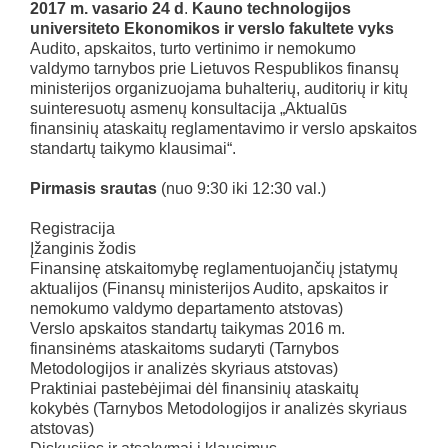
2017 m. vasario 24 d
.
Kauno technologijos
universiteto Ekonomikos ir verslo fakultete vyks
Audito, apskaitos, turto vertinimo ir nemokumo
valdymo tarnybos prie Lietuvos Respublikos finansų
ministerijos organizuojama buhalterių, auditorių ir kitų
suinteresuotų asmenų konsultacija „Aktualūs
finansinių ataskaitų reglamentavimo ir verslo apskaitos
standartų taikymo klausimai“.
Pirmasis srautas
(nuo 9:30 iki 12:30 val.)
Registracija
Įžanginis žodis
Finansinę atskaitomybę reglamentuojančių įstatymų
aktualijos (Finansų ministerijos Audito, apskaitos ir
nemokumo valdymo departamento atstovas)
Verslo apskaitos standartų taikymas 2016 m.
finansinėms ataskaitoms sudaryti (Tarnybos
Metodologijos ir analizės skyriaus atstovas)
Praktiniai pastebėjimai dėl finansinių ataskaitų
kokybės (Tarnybos Metodologijos ir analizės skyriaus
atstovas)