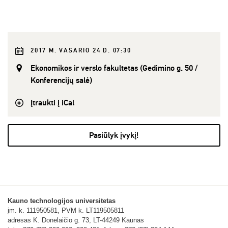
2017 M. VASARIO 24 D. 07:30
Ekonomikos ir verslo fakultetas (Gedimino g. 50 /
Konferencijų salė)
Įtraukti į iCal
Pasiūlyk įvykį!
Kauno technologijos universitetas
įm. k. 111950581, PVM k. LT119505811
adresas K. Donelaičio g. 73, LT-44249 Kaunas