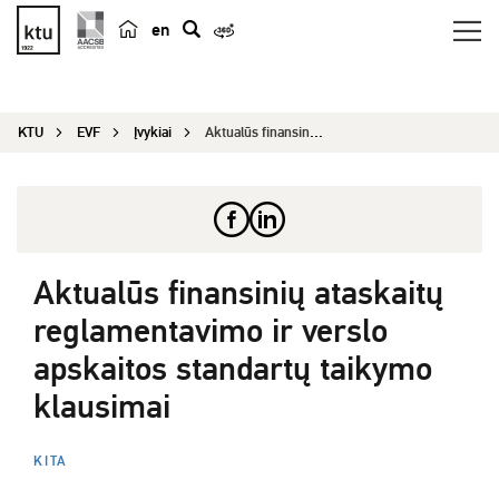
en
p
a
i
KTU
EVF
Įvykiai
Aktualūs finansinių ataskaitų reglamentavimo ir ...
e
š
k
a
Aktualūs finansinių ataskaitų
reglamentavimo ir verslo
apskaitos standartų taikymo
klausimai
KITA